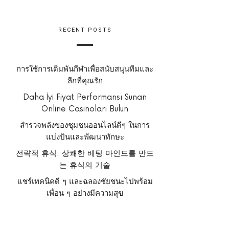
FOR:
RECENT POSTS
การใช้การเดิมพันกีฬาเพื่อสนับสนุนทีมและ
ลีกที่คุณรัก
Daha İyi Fiyat Performansı Sunan
Online Casinoları Bulun
สำรวจพลังของชุมชนออนไลน์ดีๆ ในการ
แบ่งปันและพัฒนาทักษะ
전략적 휴식: 상쾌한 베팅 마인드를 만드
는 휴식의 기술
แชร์เทคนิคดี ๆ และฉลองชัยชนะไปพร้อม
เพื่อน ๆ อย่างมีความสุข