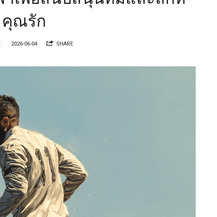
คุณรัก
2026-06-04
SHARE