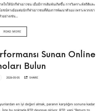
ดาลใจให้นักกีฬาเยาวชน เมื่อมีการเดิมพันเกิดขึ้น การวิเคราะห์สถิติและ
ะโยชน์ทางอ้อมต่อนักกีฬาเยาวชนที่ต้องการพัฒนาตัวเอง เพราะพวกเขา
ตัวอย่างเช่น…
READ MORE
erformansı Sunan Online
oları Bulun
2026-05-05
SHARE
yunlardan en iyi değeri almak, paranın karşılığını sonuna kadar
. İşte bu noktada RTP devreye giriyor. RTP, yani “Return to