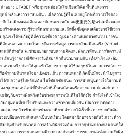
หน้าอย่าง UFABET หรือชุมชนย่อยในโซเชียลมีเดีย พื้นที่แห่งการ
ทธ์ พลังแห่งการ “แบ่งปัน”: เมื่อความรู้ที่ไม่เคยอยู่โดดเดี่ยว หัวใจของ
่งสมาชิกไม่เพียงแต่เฉลิมฉลองชัยชนะร่วมกัน แต่更重要的是พร้อมที่จะแลก
ยสร้างคลังความรู้ร่วมที่หลากหลายและลึกซึ้ง ซึ่งบุคคลเดียวอาจใช้เวลา
คุณจะได้พบกับผู้ที่มีความเชี่ยวชาญเฉพาะด้านแตกต่างกันไป บางคน
ที่อีกคนอาจเก่งกาจในการตีความข้อมูลการแข่งม้าเสมือนจริง (Virtual
นเลนส์ที่ต่างกัน จะช่วยขยายกรอบความคิดและพัฒนาทักษะการวิเคราะห์
 การเรียนรู้จากกรณีศึกษาจริงที่สมาชิกอื่นนำมาแบ่งปัน (ทั้งสำเร็จและล้ม
นจากสนามจริง ช่วยให้คุณเข้าใจการประยุกต์ใช้กลยุทธ์ในสถานการณ์ต่างๆ
นหรือคำถามที่น่าสนใจมาเปิดประเด็น การสนทนาที่เกิดขึ้นมักจะนำไปสู่การ
ฝ่ายได้รับความรู้ไปพร้อมกัน ไม่ใช่แค่ชัยชนะ: การสนับสนุนทางใจในยามที่
มีลง ชุมชนออนไลน์ที่ดีทำหน้าที่เป็นเหมือนเครือข่ายความปลอดภัยทาง
ชิญกับความผิดหวังหรือช่วงผลการพนันที่ไม่ได้ดั่งใจ กำลังใจที่เข้าใจ:
ดกับกลุ่มคนที่เข้าใจบริบทและความท้าทายเดียวกัน เป็นการบำบัดทาง
ุณสามารถก้าวข้ามผ่านช่วงเวลาที่ยากลำบากได้เร็วขึ้น การช่วยกันคิด
ะช่วยเปลี่ยนความล้มเหลวเป็นบทเรียน โดยสมาชิกอาจช่วยกันวิเคราะห์ว่า
ับปรุงสำหรับอนาคต การสร้างวินัยร่วมกัน: การอยู่ท่ามกลางกลุ่มคนที่ให้
ent) และการวางแผนอย่างมีระบบ จะช่วยสร้างบรรยากาศแห่งความรับผิด