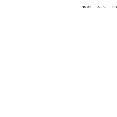
HOME
LOCAL
ED