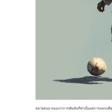
หลายคนอาจมองว่าการเดิมพันกีฬาเป็นแค่การแลกเปลี่ยนเ