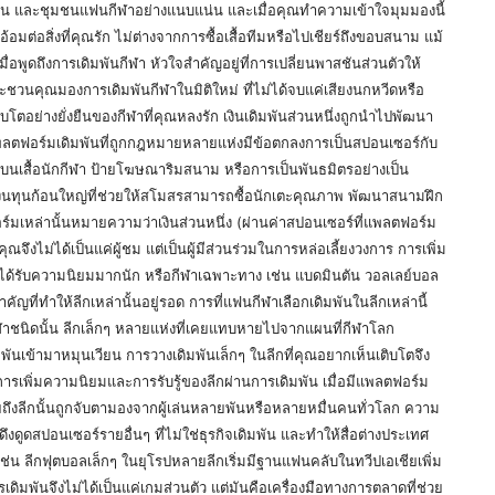
ู้เล่น และชุมชนแฟนกีฬาอย่างแนบแน่น และเมื่อคุณทำความเข้าใจมุมมองนี้
มต่อสิ่งที่คุณรัก ไม่ต่างจากการซื้อเสื้อทีมหรือไปเชียร์ถึงขอบสนาม แม้
มื่อพูดถึงการเดิมพันกีฬา หัวใจสำคัญอยู่ที่การเปลี่ยนพาสชันส่วนตัวให้
ชวนคุณมองการเดิมพันกีฬาในมิติใหม่ ที่ไม่ได้จบแค่เสียงนกหวีดหรือ
โตอย่างยั่งยืนของกีฬาที่คุณหลงรัก เงินเดิมพันส่วนหนึ่งถูกนำไปพัฒนา
พลตฟอร์มเดิมพันที่ถูกกฎหมายหลายแห่งมีข้อตกลงการเป็นสปอนเซอร์กับ
บนเสื้อนักกีฬา ป้ายโฆษณาริมสนาม หรือการเป็นพันธมิตรอย่างเป็น
เงินทุนก้อนใหญ่ที่ช่วยให้สโมสรสามารถซื้อนักเตะคุณภาพ พัฒนาสนามฝึก
ร์มเหล่านั้นหมายความว่าเงินส่วนหนึ่ง (ผ่านค่าสปอนเซอร์ที่แพลตฟอร์ม
ณจึงไม่ได้เป็นแค่ผู้ชม แต่เป็นผู้มีส่วนร่วมในการหล่อเลี้ยงวงการ การเพิ่ม
ไม่ได้รับความนิยมมากนัก หรือกีฬาเฉพาะทาง เช่น แบดมินตัน วอลเลย์บอล
ัญที่ทำให้ลีกเหล่านั้นอยู่รอด การที่แฟนกีฬาเลือกเดิมพันในลีกเหล่านี้
กีฬาชนิดนั้น ลีกเล็กๆ หลายแห่งที่เคยแทบหายไปจากแผนที่กีฬาโลก
พันเข้ามาหมุนเวียน การวางเดิมพันเล็กๆ ในลีกที่คุณอยากเห็นเติบโตจึง
 การเพิ่มความนิยมและการรับรู้ของลีกผ่านการเดิมพัน เมื่อมีแพลตฟอร์ม
ยถึงลีกนั้นถูกจับตามองจากผู้เล่นหลายพันหรือหลายหมื่นคนทั่วโลก ความ
ึงดูดสปอนเซอร์รายอื่นๆ ที่ไม่ใช่ธุรกิจเดิมพัน และทำให้สื่อต่างประเทศ
่น ลีกฟุตบอลเล็กๆ ในยุโรปหลายลีกเริ่มมีฐานแฟนคลับในทวีปเอเชียเพิ่ม
เดิมพันจึงไม่ได้เป็นแค่เกมส่วนตัว แต่มันคือเครื่องมือทางการตลาดที่ช่วย