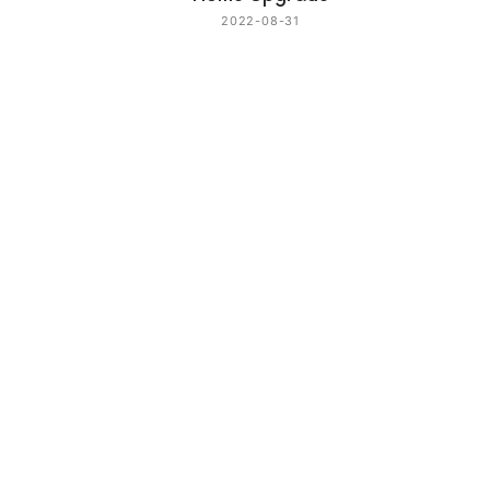
2022-08-31