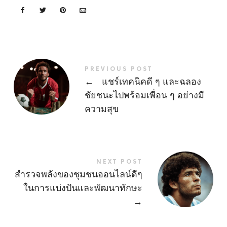
PREVIOUS POST
←
แชร์เทคนิคดี ๆ และฉลอง
ชัยชนะไปพร้อมเพื่อน ๆ อย่างมี
ความสุข
NEXT POST
สำรวจพลังของชุมชนออนไลน์ดีๆ
ในการแบ่งปันและพัฒนาทักษะ
→